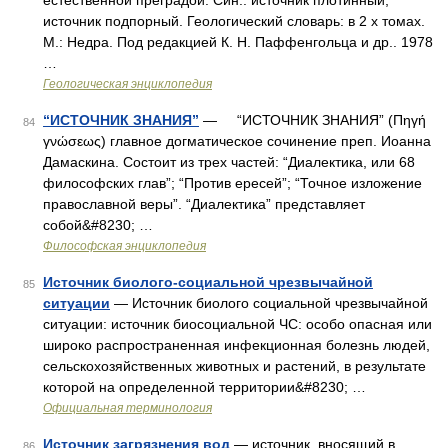
естественной преградой. Син.: источник плотинный,
источник подпорный. Геологический словарь: в 2 х томах.
М.: Недра. Под редакцией К. Н. Паффенгольца и др.. 1978
…
Геологическая энциклопедия
“ИСТОЧНИК ЗНАНИЯ”
— “ИСТОЧНИК ЗНАНИЯ” (Πηγή
84
γνώσεως) главное догматическое сочинение преп. Иоанна
Дамаскина. Состоит из трех частей: “Диалектика, или 68
философских глав”; “Против ересей”; “Точное изложение
православной веры”. “Диалектика” представляет
собой&#8230; …
Философская энциклопедия
Источник биолого-социальной чрезвычайной
85
ситуации
— Источник биолого социальной чрезвычайной
ситуации: источник биосоциальной ЧС: особо опасная или
широко распространенная инфекционная болезнь людей,
сельскохозяйственных животных и растений, в результате
которой на определенной территории&#8230; …
Официальная терминология
Источник загрязнения вод
— источник, вносящий в
86